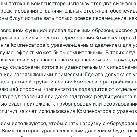
оны потока в Компенсаторе используются два сильфона
проектирования ограничительных стержней, обеспечив
оны будут испытывать только осевое перемещение, как 
авлением функционировал должным образом, осевое 
ревышать силы осевого перемещения Компенсатора. Д
ание Компенсатора с уравновешенным давлением для у
лучае, эффект может быть сомнительным. В таких слу
пенсаторы с уравновешенным давлением не рекомендую
жду сильфонами потока и уравнительными сильфонами
а или загрязняющими примесями. Где это допускают у
 центральной трубной секции Компенсатора тройника в
вающей стороны Компенсатора подводится от отдельно
онтура управления или даже задержка регулирующего в
тью будет приложена к трубопроводу или оборудованию
тигнут за счет использования Компенсатора с уравно
ем используются, чтобы снять нагрузку с оборудовани
с Компенсаторов уравновешенным давлением будет нез