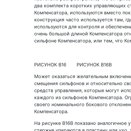
два комплекта коротких управляющих с
Компенсатора, используются вместо пок
конструкция часто используется там, г
используются для контроля и обеспечен
очень большой длиной Компенсатора от
сильфоне Компенсатора, или тем, что К
РИСУНОК В16 РИСУНОК В16B
Может оказаться желательным включени
смещения сильфонов и относительно сво
средств управления, которые могут исп
каждого из сильфонов Компенсатора. Ог
своего номинального бокового отклонен
Компенсатора.
На рисунке B16B показано аналогичное 
стержня упираются в пластину или ухо, 