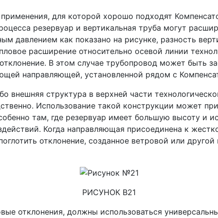
 применения, для которой хорошо подходят Компенсат
роцесса резервуар и вертикальная труба могут расши
ым давлением как показано на рисунке, разность вер
пловое расширение относительно осевой линии технол
 отклонение. В этом случае трубопровод может быть 
ающей направляющей, установленной рядом с Компенса
ибо внешняя структура в верхней части технологическ
дственно. Использование такой конструкции может пр
собенно там, где резервуар имеет большую высоту и и
здействий. Когда направляющая присоединена к жестк
поглотить отклонение, созданное ветровой или другой 
РИСУНОК B21
ковые отклонения, должны использоваться универсаль