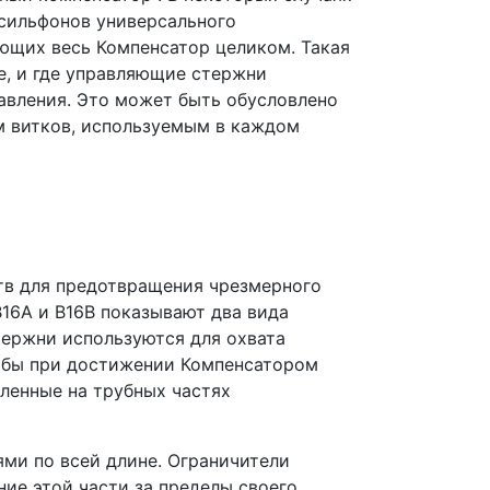
 сильфонов универсального
ющих весь Компенсатор целиком. Такая
е, и где управляющие стержни
давления. Это может быть обусловлено
м витков, используемым в каждом
тв для предотвращения чрезмерного
16A и B16B показывают два вида
тержни используются для охвата
тобы при достижении Компенсатором
пленные на трубных частях
ями по всей длине. Ограничители
ние этой части за пределы своего