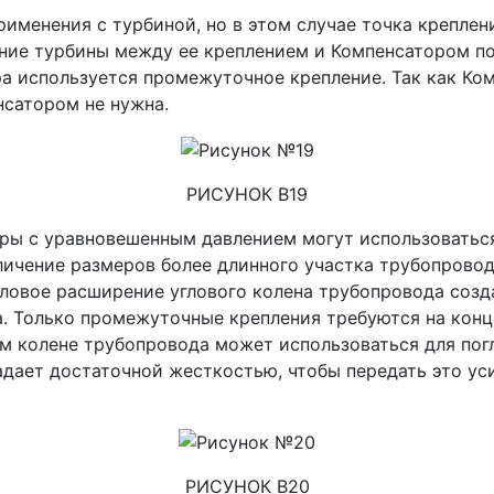
применения с турбиной, но в этом случае точка крепле
ние турбины между ее креплением и Компенсатором по
а используется промежуточное крепление. Так как Ком
сатором не нужна.
РИСУНОК B19
оры с уравновешенным давлением могут использоватьс
еличение размеров более длинного участка трубопрово
пловое расширение углового колена трубопровода созда
. Только промежуточные крепления требуются на конц
м колене трубопровода может использоваться для по
адает достаточной жесткостью, чтобы передать это ус
РИСУНОК B20