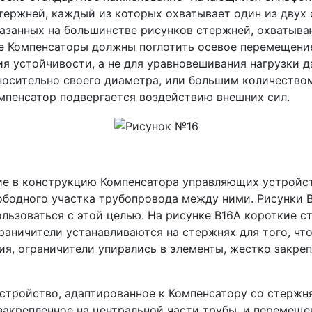
тержней, каждый из которых охватывает один из двух
азанных на большинстве рисунков стержней, охватыва
де Компенсаторы должны поглотить осевое перемещени
ия устойчивости, а не для уравновешивания нагрузки 
носительно своего диаметра, или большим количество
омпенсатор подвергается воздействию внешних сил.
е в конструкцию Компенсатора управляющих устройс
бодного участка трубопровода между ними. Рисунки B
ользоваться с этой целью. На рисунке B16A короткие с
раничители устанавливаются на стержнях для того, ч
ия, ограничители упирались в элементы, жестко закре
устройство, адаптированное к Компенсатору со стержн
закрепленное на центральной части трубы, и перемеще