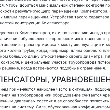
я. Чтобы добиться максимальной степени контроля пр
оскости результирующего перемещения Компенсатора, 
 к малым перемещениям. Устройства такого характера
нностей конструкции Компенсатора.
двоенных Компенсаторов, их использованию иногда пр
аничения, обусловленные процессом изготовления и тр
товление, транспортировка к месту эксплуатации и 
го колена трубы, когда, например, длина бокового пл
шком большую длину относительно своего диаметра, г
контроля, и центральный участок трубопровода потер
 решение, когда встречаются подобные ограничения.
ЕНСАТОРЫ, УРАВНОВЕШЕ
ием применяются наиболее часто в ситуациях, подоб
вления на трубопровод или оборудование считается чр
енным давлением состоит в ее способности поглотить
ления на систему. Сила, обусловленная коэффициентом 