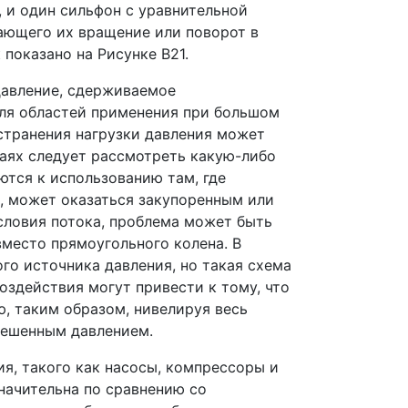
, и один сильфон с уравнительной
ающего их вращение или поворот в
показано на Рисунке B21.
давление, сдерживаемое
ля областей применения при большом
странения нагрузки давления может
чаях следует рассмотреть какую-либо
тся к использованию там, где
, может оказаться закупоренным или
словия потока, проблема может быть
место прямоугольного колена. В
го источника давления, но такая схема
оздействия могут привести к тому, что
, таким образом, нивелируя весь
вешенным давлением.
я, такого как насосы, компрессоры и
начительна по сравнению со