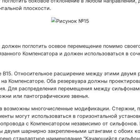
т поглотить боковое отклонение в любом направлении,
нтальной плоскости.
р должен поглотить осевое перемещение помимо своег
язанного Компенсатора и должен использоваться в со
ке B15. Относительное расширение между этими двумя 
 на Компенсаторе. Оба резервуара должны проектиров
ния. Для распределения перемещения между сильфонам
жни или пантографические звенья.
в возможны многочисленные модификации. Стержни, па
енты могут использоваться в горизонтальной установк
опровода с Компенсатором независимо от сильфонов. 
ны двумя шарнирно закрепленными штангами с обоих к
воено стандартное наименование "Качающийся сильфон